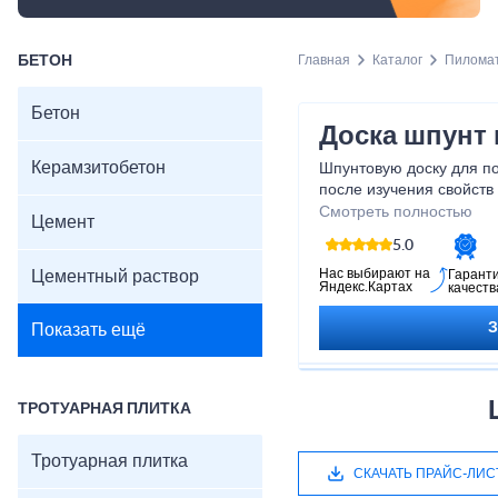
БЕТОН
Главная
Каталог
Пилома
Бетон
Доска шпунт
Керамзитобетон
Шпунтовую доску для п
после изучения свойств
доска для пола продает
Смотреть полностью
Цемент
шпунт купить предлагае
5.0
сайте по цене от 1 600 
Нас выбирают на
Цементный раствор
Гарант
Яндекс.Картах
качеств
Показать ещё
ТРОТУАРНАЯ ПЛИТКА
Тротуарная плитка
СКАЧАТЬ ПРАЙС-ЛИС