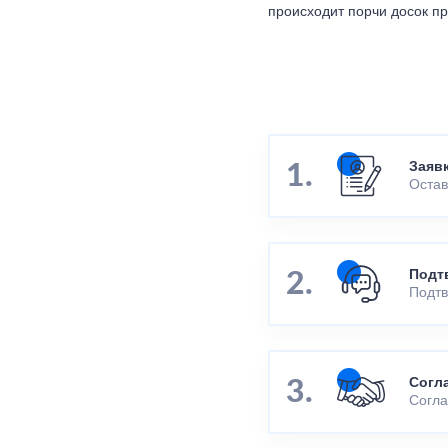
происходит порчи досок п
Заяв
Остав
Подт
Подтв
Согл
Согла