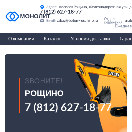
Адрес:
поселок Рощино, Железнодорожная улица,
7 (812) 627-18-77
МОНОЛИТ
Отдел
zakaz@beton-roschino.ru
snab
Email:
снабжения:
Ежедневн
О компании
Каталог
Условия доставки
Гара
ЗВОНИТЕ!
РОЩИНО
7 (812) 627-18-77