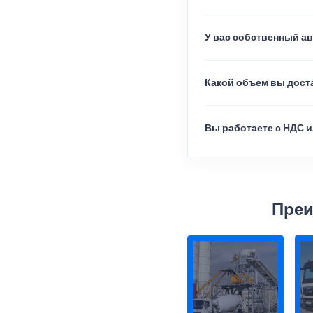
У вас собственный а
Какой объем вы доста
Вы работаете с НДС и
Преи