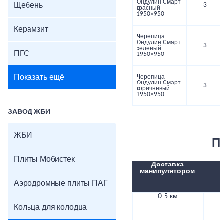
Ондулин Смарт
Щебень
3
красный
1950×950
Керамзит
Черепица
Ондулин Смарт
3
зеленый
ПГС
1950×950
Показать ещё
Черепица
Ондулин Смарт
3
коричневый
1950×950
ЗАВОД ЖБИ
ЖБИ
П
Плиты Мобистек
Доставка
манипулятором
Аэродромные плиты ПАГ
0-5 км
Кольца для колодца