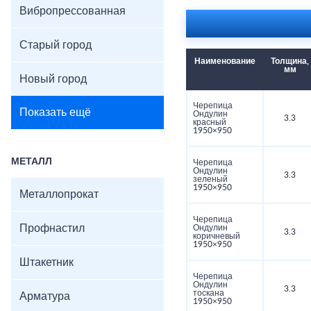
Вибропрессованная
Старый город
Наименование
Толщина,
мм
Новый город
Черепица
Показать ещё
Ондулин
3.3
красный
1950×950
МЕТАЛЛ
Черепица
Ондулин
3.3
зеленый
1950×950
Металлопрокат
Черепица
Профнастил
Ондулин
3.3
коричневый
1950×950
Штакетник
Черепица
Ондулин
3.3
тоскана
Арматура
1950×950