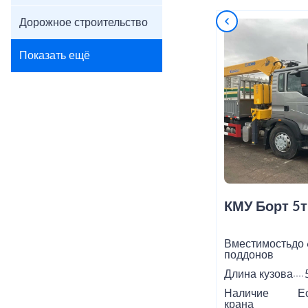
Дорожное строительство
Показать ещё
КМУ Борт 5т
Вместимость
до 
поддонов
Длина кузова
Наличие
Е
крана