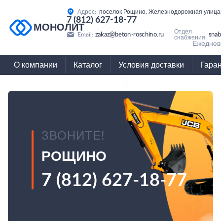
Адрес:
поселок Рощино, Железнодорожная улица,
7 (812) 627-18-77
МОНОЛИТ
Отдел
zakaz@beton-roschino.ru
snab
Email:
снабжения:
Ежедневн
О компании
Каталог
Условия доставки
Гара
ЗВОНИТЕ!
РОЩИНО
7 (812) 627-18-77