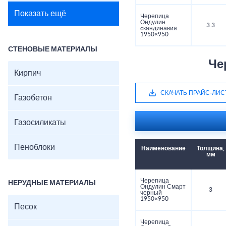
Показать ещё
Черепица
Ондулин
3.3
cкандинавия
1950×950
СТЕНОВЫЕ МАТЕРИАЛЫ
Че
Кирпич
СКАЧАТЬ ПРАЙС-ЛИС
Газобетон
Газосиликаты
Пеноблоки
Наименование
Толщина,
мм
Черепица
НЕРУДНЫЕ МАТЕРИАЛЫ
Ондулин Смарт
3
черный
1950×950
Песок
Черепица