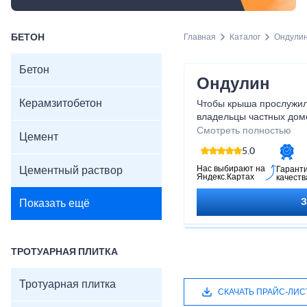
БЕТОН
Главная
Каталог
Ондули
Бетон
Ондулин
Керамзитобетон
Чтобы крыша прослужил
владельцы частных дом
ондулин в Рощино. Это 
Смотреть полностью
Цемент
напоминает шифер, одн
5.0
характеристики выше. Т
прослужить не менее 60
Нас выбирают на
Цементный раствор
Гарант
Яндекс.Картах
качеств
осуществить укладку, т
выдерживать ветровые н
Показать ещё
ТРОТУАРНАЯ ПЛИТКА
Тротуарная плитка
СКАЧАТЬ ПРАЙС-ЛИС