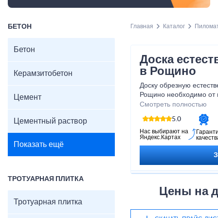
БЕТОН
Главная
Каталог
Пилома
Бетон
Доска естес
в Рощино
Керамзитобетон
Доску обрезную естеств
Рощино необходимо от 
Цемент
сайте оптом и в розниц
Смотреть полностью
имеет цену за куб в раз
5.0
Цементный раствор
Нас выбирают на
Гарант
Яндекс.Картах
качеств
Показать ещё
ТРОТУАРНАЯ ПЛИТКА
Цены на д
Тротуарная плитка