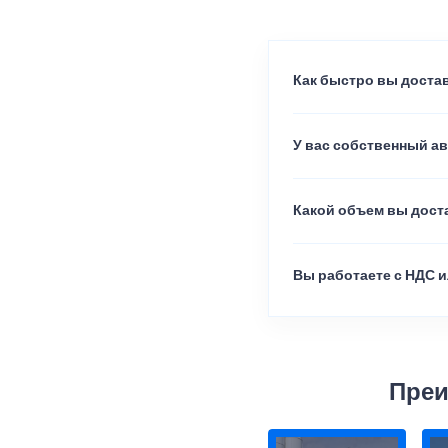
Как быстро вы достав
У вас собственный а
Какой объем вы доста
Вы работаете с НДС и
Преи