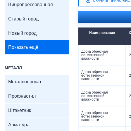
СКАЧАТЬ ПРАЙС-ЛИС
Вибропрессованная
Старый город
Новый город
Наименование
Х
Показать ещё
Доска обрезная
естественной
2
влажности
МЕТАЛЛ
Доска обрезная
естественной
2
влажности
Металлопрокат
Доска обрезная
Профнастил
естественной
2
влажности
Штакетник
Доска обрезная
естественной
2
влажности
Арматура