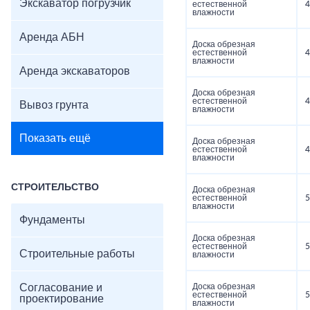
Экскаватор погрузчик
естественной
4
влажности
Аренда АБН
Доска обрезная
естественной
4
влажности
Аренда экскаваторов
Доска обрезная
естественной
4
Вывоз грунта
влажности
Показать ещё
Доска обрезная
естественной
4
влажности
СТРОИТЕЛЬСТВО
Доска обрезная
естественной
5
влажности
Фундаменты
Доска обрезная
естественной
5
Строительные работы
влажности
Согласование и
Доска обрезная
естественной
5
проектирование
влажности