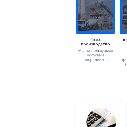
Своё
К
производство
Мы не пользуемся
услугами
посредников
пр
в