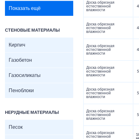
Доска обрезная
естественной
4
Показать ещё
влажности
Доска обрезная
естественной
4
СТЕНОВЫЕ МАТЕРИАЛЫ
влажности
Кирпич
Доска обрезная
естественной
4
влажности
Газобетон
Доска обрезная
естественной
5
Газосиликаты
влажности
Доска обрезная
Пеноблоки
естественной
5
влажности
Доска обрезная
НЕРУДНЫЕ МАТЕРИАЛЫ
естественной
5
влажности
Песок
Доска обрезная
1
естественной
м