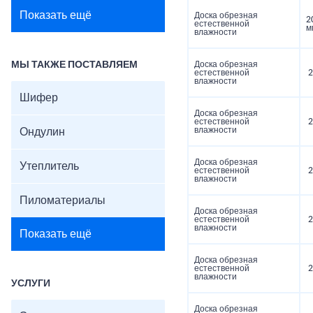
Показать ещё
Доска обрезная
2
естественной
м
влажности
МЫ ТАКЖЕ ПОСТАВЛЯЕМ
Доска обрезная
естественной
2
влажности
Шифер
Доска обрезная
естественной
2
влажности
Ондулин
Доска обрезная
Утеплитель
естественной
2
влажности
Пиломатериалы
Доска обрезная
естественной
2
влажности
Показать ещё
Доска обрезная
естественной
2
влажности
УСЛУГИ
Доска обрезная