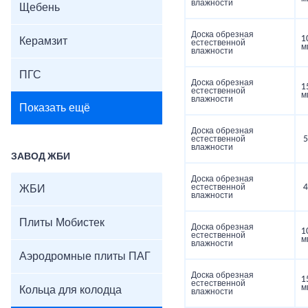
влажности
Щебень
Доска обрезная
1
Керамзит
естественной
м
влажности
ПГС
Доска обрезная
1
естественной
м
влажности
Показать ещё
Доска обрезная
естественной
5
влажности
ЗАВОД ЖБИ
Доска обрезная
естественной
4
ЖБИ
влажности
Плиты Мобистек
Доска обрезная
1
естественной
м
влажности
Аэродромные плиты ПАГ
Доска обрезная
1
естественной
м
Кольца для колодца
влажности