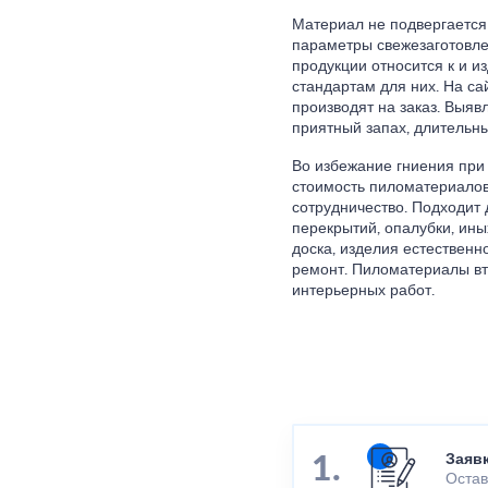
Материал не подвергается
параметры свежезаготовле
продукции относится к и 
стандартам для них. На с
производят на заказ. Выяв
приятный запах, длительны
Во избежание гниения при 
стоимость пиломатериалов
сотрудничество. Подходит 
перекрытий, опалубки, ины
доска, изделия естественн
ремонт. Пиломатериалы вт
интерьерных работ.
Заяв
Остав