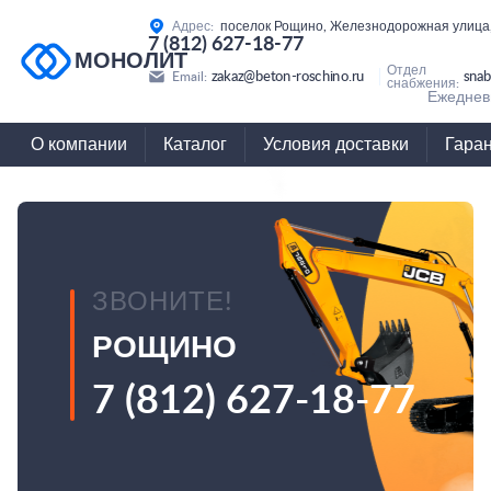
Адрес:
поселок Рощино, Железнодорожная улица,
7 (812) 627-18-77
МОНОЛИТ
Отдел
zakaz@beton-roschino.ru
snab
Email:
снабжения:
Ежедневн
О компании
Каталог
Условия доставки
Гара
ЗВОНИТЕ!
РОЩИНО
7 (812) 627-18-77