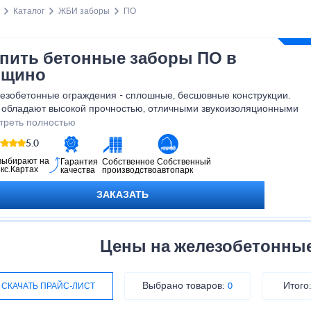
Каталог
ЖБИ заборы
ПО
пить бетонные заборы ПО в
ощино
езобетонные ограждения - сплошные, бесшовные конструкции.
 обладают высокой прочностью, отличными звукоизоляционными
зателями, способностью обеспечивать защиту объектов от
треть полностью
анкционированных проникновений.
5.0
выбирают на
Гарантия
Собственное
Собственный
кс.Картах
качества
производство
автопарк
ЗАКАЗАТЬ
Цены на железобетонны
Выбрано товаров:
Итого
СКАЧАТЬ ПРАЙС-ЛИСТ
0