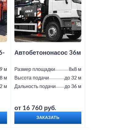
6-
Автобетононасос 36м
Автобетононас
9 м
Размер площадки
8x8 м
Размер площадки
8 м
Высота подачи
до 32 м
Высота подачи
2 м
Дальность подачи
до 36 м
Дальность подачи
от 16 760 руб.
от 18 800 руб.
ЗАКАЗАТЬ
ЗАКАЗАТЬ