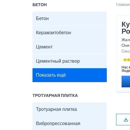
БЕТОН
Главная
Бетон
Ку
Р
Керамзитобетон
Жел
Они
Цемент
пока
Смо
нес
Цементный раствор
Нас 
Янде
Показать ещё
ТРОТУАРНАЯ ПЛИТКА
Тротуарная плитка
Вибропрессованная