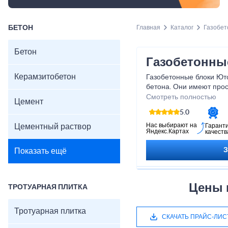
БЕТОН
Главная
Каталог
Газобет
Бетон
Газобетонные
Керамзитобетон
Газобетонные блоки Юто
бетона. Они имеют прос
обладают высокой тепло
Смотреть полностью
Цемент
преимущество перед др
5.0
Блоки Ytong имеют пори
их вес, но при этом сни
Нас выбирают на
Цементный раствор
Гарант
Яндекс.Картах
качеств
не предназначены для н
Показать ещё
Цены н
ТРОТУАРНАЯ ПЛИТКА
Тротуарная плитка
СКАЧАТЬ ПРАЙС-ЛИС