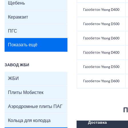
Щебень
Газобетон Ytong D400
Керамзит
Газобетон Ytong D500
ПГС
Газобетон Ytong D600
Показать ещё
Газобетон Ytong D400
ЗАВОД ЖБИ
Газобетон Ytong D500
ЖБИ
Газобетон Ytong D600
Плиты Мобистек
Аэродромные плиты ПАГ
П
Кольца для колодца
Доставка