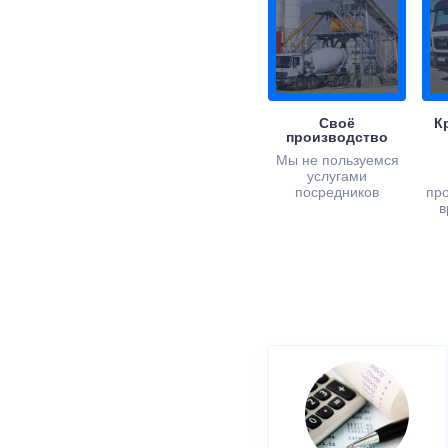
Своё
К
производство
Мы не пользуемся
услугами
посредников
пр
в