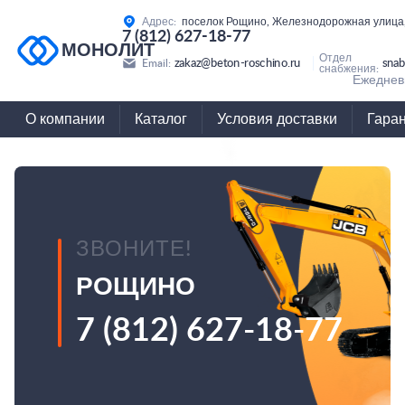
Адрес:
поселок Рощино, Железнодорожная улица,
7 (812) 627-18-77
МОНОЛИТ
Отдел
zakaz@beton-roschino.ru
snab
Email:
снабжения:
Ежедневн
О компании
Каталог
Условия доставки
Гара
ЗВОНИТЕ!
РОЩИНО
7 (812) 627-18-77