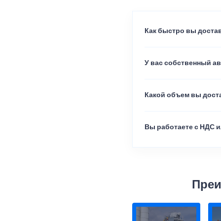
Как быстро вы достав
У вас собственный а
Какой объем вы доста
Вы работаете с НДС и
Преи