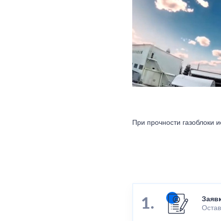
При прочности газоблоки и
Заяв
Остав