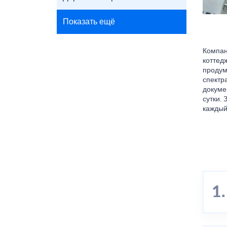
Показать ещё
Компан
коттед
продум
спектр
докуме
сутки.
каждый