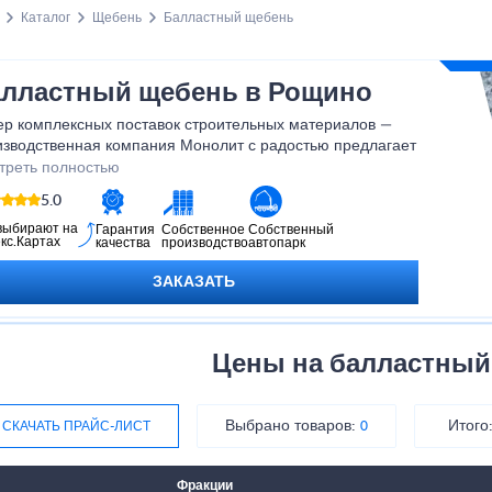
Каталог
Щебень
Балластный щебень
лластный щебень в Рощино
ер комплексных поставок строительных материалов —
изводственная компания Монолит с радостью предлагает
ния для частников и юридических лиц.
треть полностью
5.0
выбирают на
Гарантия
Собственное
Собственный
кс.Картах
качества
производство
автопарк
ЗАКАЗАТЬ
Цены на балластный
Выбрано товаров:
Итого
СКАЧАТЬ ПРАЙС-ЛИСТ
0
Фракции