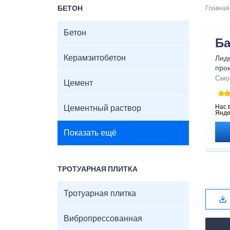
БЕТОН
Главная
Бетон
Ба
Керамзитобетон
Лид
про
реше
Смо
Цемент
Нас 
Цементный раствор
Янде
Показать ещё
ТРОТУАРНАЯ ПЛИТКА
Тротуарная плитка
Вибропрессованная