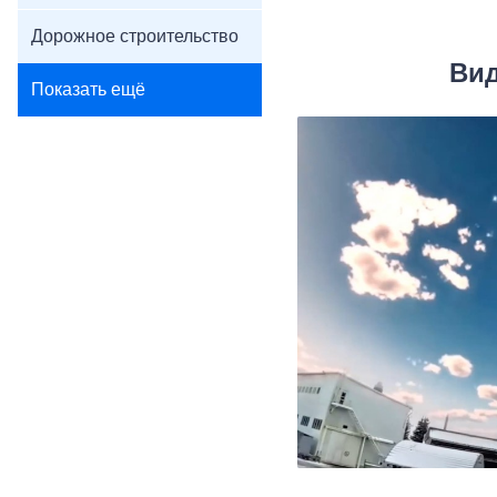
Дорожное строительство
Вид
Показать ещё