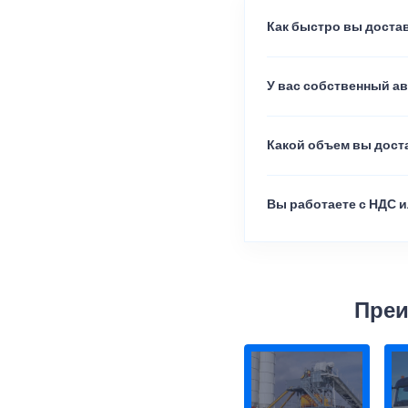
Как быстро вы достав
У вас собственный а
Какой объем вы доста
Вы работаете с НДС и
Преи