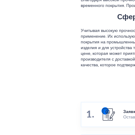
Благодаря высокой прочно
временного покрытия. Про
Сфер
Учитывая высокую прочнос
применение. Их использую
покрытия на промышленных
изделия и для устройства
цене, которая может прият
производителя с доставкой
качества, которое подтве
Заяв
Остав