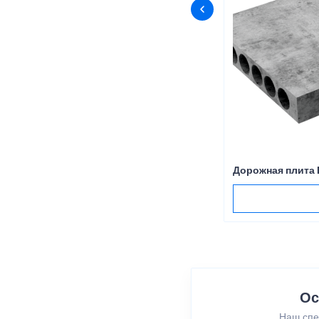
Дорожная плита
Ос
Наш спе