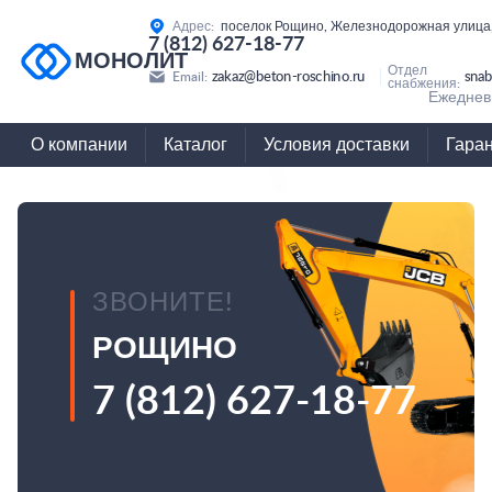
Адрес:
поселок Рощино, Железнодорожная улица,
7 (812) 627-18-77
МОНОЛИТ
Отдел
zakaz@beton-roschino.ru
snab
Email:
снабжения:
Ежедневн
О компании
Каталог
Условия доставки
Гара
ЗВОНИТЕ!
РОЩИНО
7 (812) 627-18-77