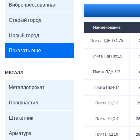
Вибропрессованная
Старый город
Наименование
Новый город
Плита ПДН 3х1,75
Показать ещё
Плита ПДН 3х1,5
Плита ПДН 6*2
МЕТАЛЛ
Металлопрокат
Плита ПДН-14
Профнастил
Плита КЦО 3
2
Штакетник
Плита КЦО 4
28
Арматура
Плита ПД 10
28