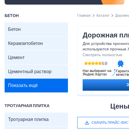
БЕТОН
Главная
Каталог
Дорожн
Бетон
Дорожная пл
Керамзитобетон
Для устройства прочног
используются прочные 
плиты, призванные выд
Смотреть полностью
Цемент
автомобильный транспо
5.0
Нас выбирают на
Цементный раствор
Гарант
Яндекс.Картах
качеств
Показать ещё
Цены
ТРОТУАРНАЯ ПЛИТКА
Тротуарная плитка
СКАЧАТЬ ПРАЙС-ЛИС