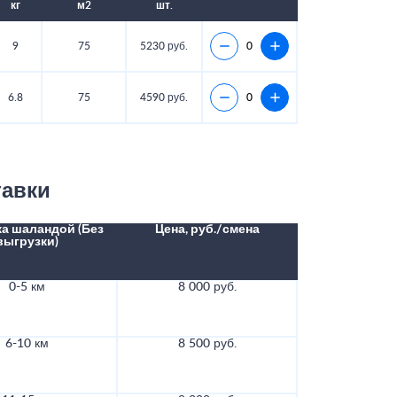
кг
м2
шт.
9
75
5230 руб.
6.8
75
4590 руб.
тавки
а шаландой (Без
Цена, руб./смена
выгрузки)
0-5 км
8 000 руб.
6-10 км
8 500 руб.