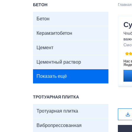
БЕТОН
Главная
Бетон
С
Керамзитобетон
Чтоб
важн
прав
Смо
Цемент
пре
звук
что
Нас 
Цементный раствор
Янде
пар
Показать ещё
ТРОТУАРНАЯ ПЛИТКА
Тротуарная плитка
Вибропрессованная