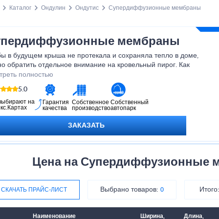
Каталог
Ондулин
Ондутис
Супердиффузионные мембраны
упердиффузионные мембраны
ы в будущем крыша не протекала и сохраняла тепло в доме,
о обратить отдельное внимание на кровельный пирог. Как
ило, в тем присутствует несколько разновидностей мембран,
треть полностью
дназначенные обеспечить гидрозащиту, достаточную шумо и
5.0
оизоляцию. В процессе монтажа нужно обязательно следить,
бы укладка происходила правильной стороной без нарушения
выбирают на
Гарантия
Собственное
Собственный
кс.Картах
качества
производство
автопарк
обарьера.
ЗАКАЗАТЬ
Цена на Супердиффузионные 
Выбрано товаров:
Итого
СКАЧАТЬ ПРАЙС-ЛИСТ
0
Наименование
Ширина,
Длина,