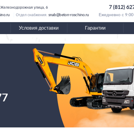
7 (812) 62
 Железнодорожная улица, 6
ino.ru
snab@beton-roschino.ru
Ежедневно с 9:00
Отдел снабжения:
Условия доставки
Гарантии
77