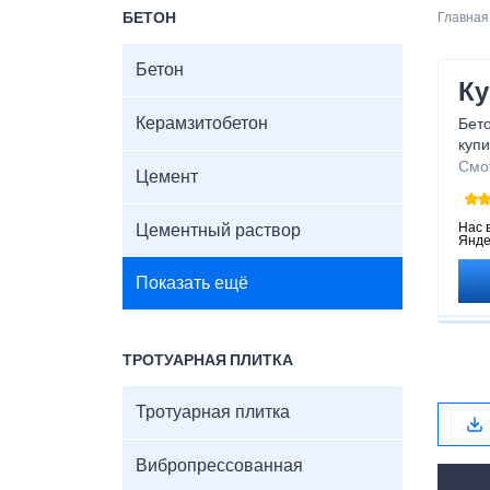
БЕТОН
Главная
Бетон
Ку
Керамзитобетон
Бето
купи
вод
Смо
Цемент
отв
лот
мон
Нас 
Цементный раствор
Янде
Показать ещё
ТРОТУАРНАЯ ПЛИТКА
Тротуарная плитка
Вибропрессованная