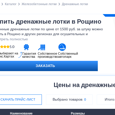
Каталог
Железобетонные лотки
Дренажные лотки
пить дренажные лотки в Рощино
нные дренажные лотки по цене от 1500 руб. за штуку можно
ть в Рощино и других регионах для осушительных и
оотводных работ. Наличие на боковых стенках ЖБ изделий
треть полностью
ерстий обеспечивает быстрое отведение воды. По размерам
5.0
ки бывают разными, что продиктовано различными местами
тажа.
выбирают на
Гарантия
Собственное
Собственный
кс.Картах
качества
производство
автопарк
ЗАКАЗАТЬ
Цены на дренажные
Выбрано товаров:
Итого
СКАЧАТЬ ПРАЙС-ЛИСТ
0
Наименование
Размеры