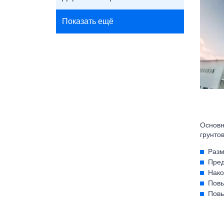
Показать ещё
Основн
грунто
Разм
Пред
Нако
Повы
Повы