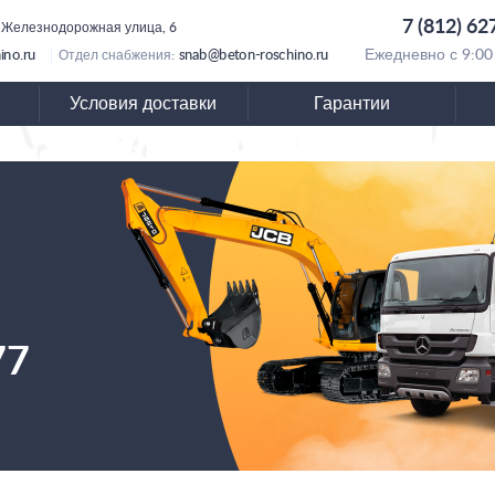
7 (812) 62
 Железнодорожная улица, 6
ino.ru
snab@beton-roschino.ru
Ежедневно с 9:00
Отдел снабжения:
Условия доставки
Гарантии
77