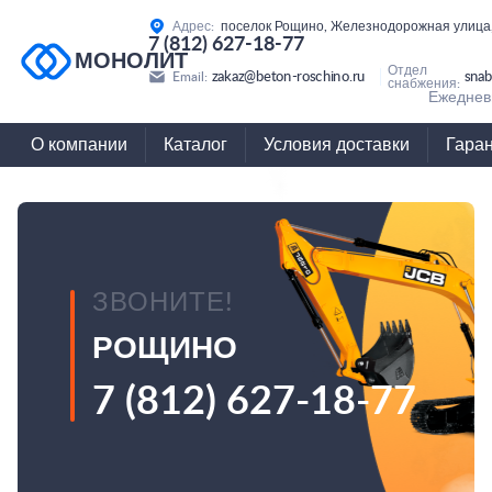
Адрес:
поселок Рощино, Железнодорожная улица,
7 (812) 627-18-77
МОНОЛИТ
Отдел
zakaz@beton-roschino.ru
snab
Email:
снабжения:
Ежедневн
О компании
Каталог
Условия доставки
Гара
ЗВОНИТЕ!
РОЩИНО
7 (812) 627-18-77