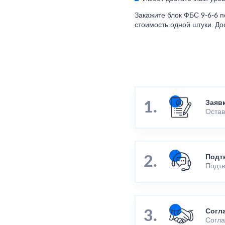
Закажите блок ФБС 9-6-6 п
стоимость одной штуки. Д
Заяв
Остав
Подт
Подтв
Согл
Согла