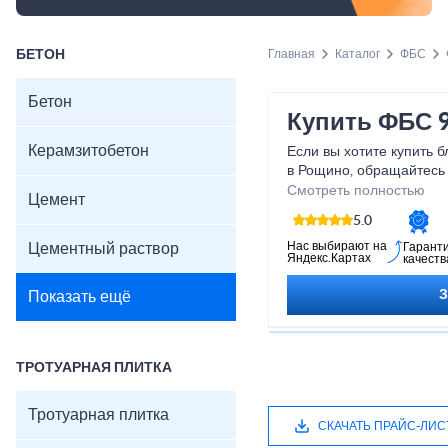
БЕТОН
Главная
Каталог
ФБС
Бетон
Купить ФБС 9
Керамзитобетон
Если вы хотите купить 
в Рощино, обращайтесь
телефону, указанному на
Смотреть полностью
Цемент
отвечающие требовани
5.0
период эксплуатации и 
Обладает хорошими те
Нас выбирают на
Цементный раствор
Гарант
Яндекс.Картах
качеств
характеристиками.
Показать ещё
ТРОТУАРНАЯ ПЛИТКА
Тротуарная плитка
СКАЧАТЬ ПРАЙС-ЛИС