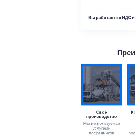
Вы работаете с НДС и
Преи
Своё
К
производство
Мы не пользуемся
услугами
посредников
пр