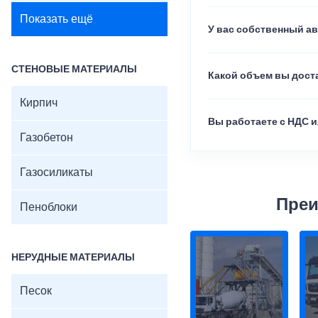
Показать ещё
У вас собственный а
СТЕНОВЫЕ МАТЕРИАЛЫ
Какой объем вы доста
Кирпич
Вы работаете с НДС и
Газобетон
Газосиликаты
Преи
Пеноблоки
НЕРУДНЫЕ МАТЕРИАЛЫ
Песок