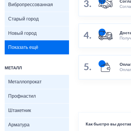
Согл
Вибропрессованная
Согла
Старый город
Новый город
Дост
Получ
Показать ещё
Опла
МЕТАЛЛ
Оплат
Металлопрокат
Профнастил
Штакетник
Как быстро вы достав
Арматура