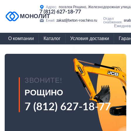
Адрес:
поселок Рощино, Железнодорожная улица,
7 (812) 627-18-77
МОНОЛИТ
Отдел
zakaz@beton-roschino.ru
snab
Email:
снабжения:
Ежедневн
О компании
Каталог
Условия доставки
Гара
ЗВОНИТЕ!
РОЩИНО
7 (812) 627-18-77