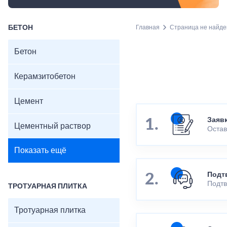
БЕТОН
Главная
Страница не найде
Бетон
Керамзитобетон
Цемент
Заяв
Цементный раствор
Остав
Показать ещё
Подт
Подтв
ТРОТУАРНАЯ ПЛИТКА
Тротуарная плитка